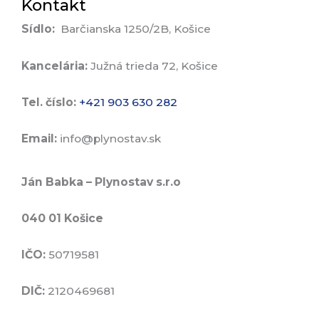
Kontakt
Sídlo:
Barčianska 1250/2B, Košice
Kancelária:
Južná trieda 72, Košice
Tel. číslo:
+421 903 630 282
Email:
info@plynostav.sk
Ján Babka – Plynostav s.r.o
040 01 Košice
IČO:
50719581
DIČ:
2120469681