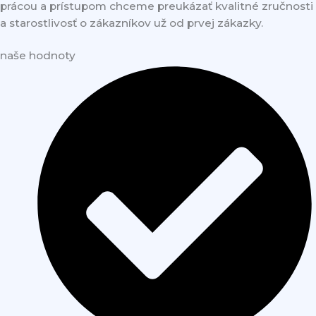
prácou a prístupom chceme preukázať kvalitné zručnosti
a starostlivosť o zákazníkov už od prvej zákazky.
naše hodnoty