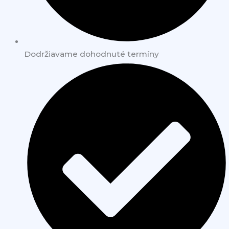
Dodržiavame dohodnuté termíny