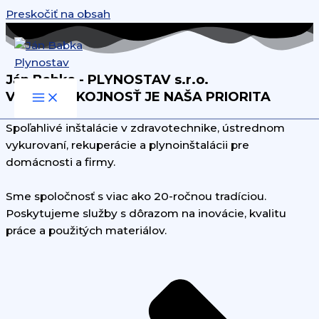
Preskočiť na obsah
Ján Babka - PLYNOSTAV s.r.o.
VAŠA SPOKOJNOSŤ JE NAŠA PRIORITA
Spoľahlivé inštalácie v zdravotechnike, ústrednom
vykurovaní, rekuperácie a plynoinštalácii pre
domácnosti a firmy.
Sme spoločnosť s viac ako 20-ročnou tradíciou.
Poskytujeme služby s dôrazom na inovácie, kvalitu
práce a použitých materiálov.