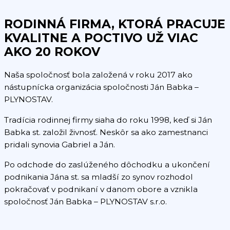
RODINNÁ FIRMA, KTORÁ PRACUJE
KVALITNE A POCTIVO UŽ VIAC
AKO 20 ROKOV
Naša spoločnosť bola založená v roku 2017 ako
nástupnícka organizácia spoločnosti Ján Babka –
PLYNOSTAV.
Tradícia rodinnej firmy siaha do roku 1998, keď si Ján
Babka st. založil živnosť. Neskôr sa ako zamestnanci
pridali synovia Gabriel a Ján.
Po odchode do zaslúženého dôchodku a ukončení
podnikania Jána st. sa mladší zo synov rozhodol
pokračovať v podnikaní v danom obore a vznikla
spoločnosť Ján Babka – PLYNOSTAV s.r.o.