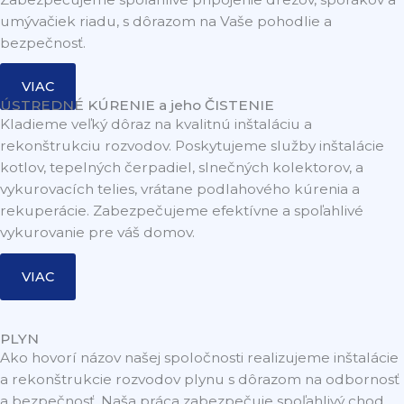
umývačiek riadu, s dôrazom na Vaše pohodlie a
bezpečnosť.
VIAC
ÚSTREDNÉ KÚRENIE a jeho ČISTENIE
Kladieme veľký dôraz na kvalitnú inštaláciu a
rekonštrukciu rozvodov. Poskytujeme služby inštalácie
kotlov, tepelných čerpadiel, slnečných kolektorov, a
vykurovacích telies, vrátane podlahového kúrenia a
rekuperácie. Zabezpečujeme efektívne a spoľahlivé
vykurovanie pre váš domov.
VIAC
PLYN
Ako hovorí názov našej spoločnosti realizujeme inštalácie
a rekonštrukcie rozvodov plynu s dôrazom na odbornosť
a bezpečnosť. Naša práca zabezpečuje spoľahlivý chod