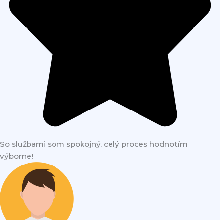
So službami som spokojný, celý proces hodnotím
výborne!