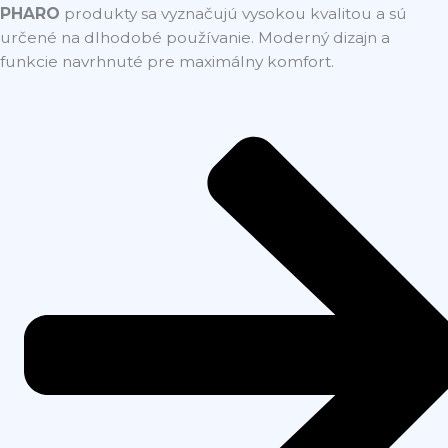
PHARO
produkty sa vyznačujú vysokou kvalitou a sú
určené na dlhodobé používanie. Moderný dizajn a
funkcie navrhnuté pre maximálny komfort.