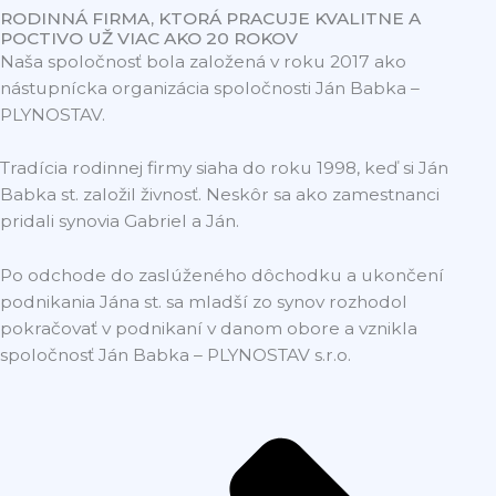
RODINNÁ FIRMA, KTORÁ PRACUJE KVALITNE A
POCTIVO UŽ VIAC AKO 20 ROKOV
Naša spoločnosť bola založená v roku 2017 ako
nástupnícka organizácia spoločnosti Ján Babka –
PLYNOSTAV.
Tradícia rodinnej firmy siaha do roku 1998, keď si Ján
Babka st. založil živnosť. Neskôr sa ako zamestnanci
pridali synovia Gabriel a Ján.
Po odchode do zaslúženého dôchodku a ukončení
podnikania Jána st. sa mladší zo synov rozhodol
pokračovať v podnikaní v danom obore a vznikla
spoločnosť Ján Babka – PLYNOSTAV s.r.o.