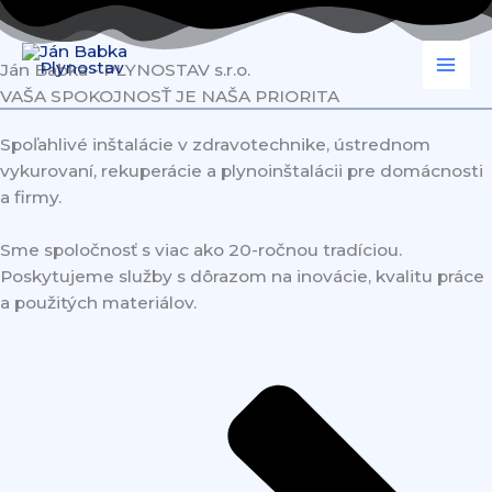
Preskočiť
na
obsah
Ján Babka - PLYNOSTAV s.r.o.
VAŠA SPOKOJNOSŤ JE NAŠA PRIORITA
Spoľahlivé inštalácie v zdravotechnike, ústrednom
vykurovaní, rekuperácie a plynoinštalácii pre domácnosti
a firmy.
Sme spoločnosť s viac ako 20-ročnou tradíciou.
Poskytujeme služby s dôrazom na inovácie, kvalitu práce
a použitých materiálov.