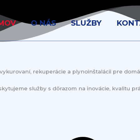
MOV
O NÁS
SLUŽBY
KONT
vykurovaní, rekuperácie a plynoinštalácii pre domác
kytujeme služby s dôrazom na inovácie, kvalitu prá