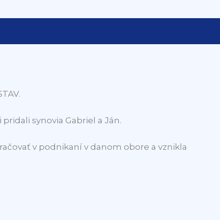
STAV.
pridali synovia Gabriel a Ján.
ačovať v podnikaní v danom obore a vznikla