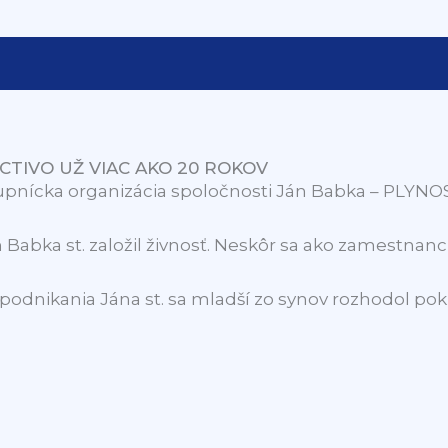
CTIVO UŽ VIAC AKO 20 ROKOV
tupnícka organizácia spoločnosti Ján Babka – PLYNO
 Babka st. založil živnosť. Neskôr sa ako zamestnanci 
nikania Jána st. sa mladší zo synov rozhodol pokr