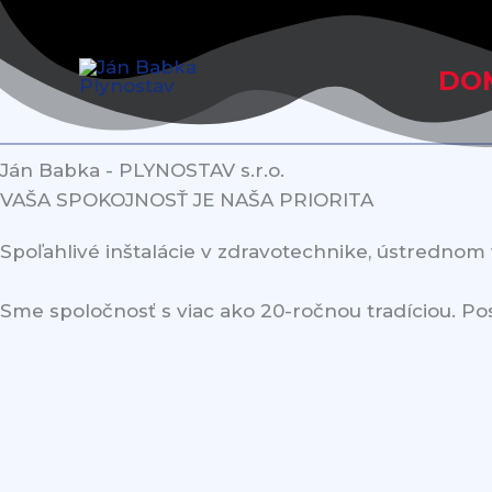
Preskočiť
na
obsah
DO
Ján Babka - PLYNOSTAV s.r.o.
VAŠA SPOKOJNOSŤ JE NAŠA PRIORITA
Spoľahlivé inštalácie v zdravotechnike, ústrednom 
Sme spoločnosť s viac ako 20-ročnou tradíciou. Pos