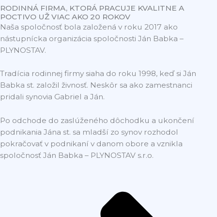
RODINNÁ FIRMA, KTORÁ PRACUJE KVALITNE A
POCTIVO UŽ VIAC AKO 20 ROKOV
Naša spoločnosť bola založená v roku 2017 ako
nástupnícka organizácia spoločnosti Ján Babka –
PLYNOSTAV.
Tradícia rodinnej firmy siaha do roku 1998, keď si Ján
Babka st. založil živnosť. Neskôr sa ako zamestnanci
pridali synovia Gabriel a Ján.
Po odchode do zaslúženého dôchodku a ukončení
podnikania Jána st. sa mladší zo synov rozhodol
pokračovať v podnikaní v danom obore a vznikla
spoločnosť Ján Babka – PLYNOSTAV s.r.o.