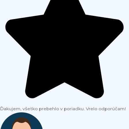
Ďakujem, všetko prebehlo v poriadku. Vrelo odporúčam!