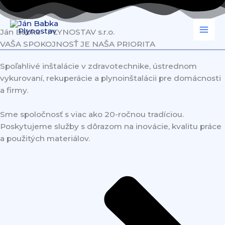
Preskočiť
na
obsah
Ján Babka - PLYNOSTAV s.r.o.
VAŠA SPOKOJNOSŤ JE NAŠA PRIORITA
Spoľahlivé inštalácie v zdravotechnike, ústrednom
vykurovaní, rekuperácie a plynoinštalácii pre domácnosti
a firmy.
Sme spoločnosť s viac ako 20-ročnou tradíciou.
Poskytujeme služby s dôrazom na inovácie, kvalitu práce
a použitých materiálov.