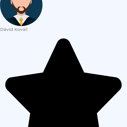
Dávid Kováč