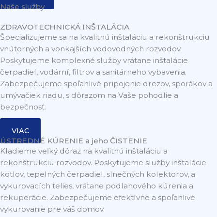
Naše služby
ZDRAVOTECHNICKÁ INŠTALÁCIA
Špecializujeme sa na kvalitnú inštaláciu a rekonštrukciu
vnútorných a vonkajších vodovodných rozvodov.
Poskytujeme komplexné služby vrátane inštalácie
čerpadiel, vodární, filtrov a sanitárneho vybavenia.
Zabezpečujeme spoľahlivé pripojenie drezov, sporákov a
umývačiek riadu, s dôrazom na Vaše pohodlie a
bezpečnosť.
VIAC
ÚSTREDNÉ KÚRENIE a jeho ČISTENIE
Kladieme veľký dôraz na kvalitnú inštaláciu a
rekonštrukciu rozvodov. Poskytujeme služby inštalácie
kotlov, tepelných čerpadiel, slnečných kolektorov, a
vykurovacích telies, vrátane podlahového kúrenia a
rekuperácie. Zabezpečujeme efektívne a spoľahlivé
vykurovanie pre váš domov.