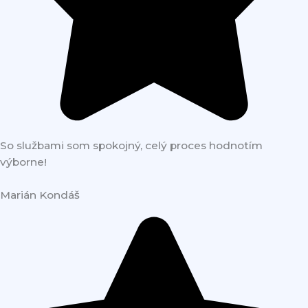
So službami som spokojný, celý proces hodnotím
výborne!
Marián Kondáš