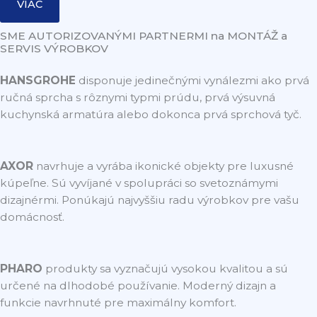
VIAC
SME AUTORIZOVANÝMI PARTNERMI na MONTÁŽ a
SERVIS VÝROBKOV
HANSGROHE
disponuje jedinečnými vynálezmi ako prvá
ručná sprcha s rôznymi typmi prúdu, prvá výsuvná
kuchynská armatúra alebo dokonca prvá sprchová tyč.
AXOR
navrhuje a vyrába ikonické objekty pre luxusné
kúpeľne. Sú vyvíjané v spolupráci so svetoznámymi
dizajnérmi. Ponúkajú najvyššiu radu výrobkov pre vašu
domácnosť.
PHARO
produkty sa vyznačujú vysokou kvalitou a sú
určené na dlhodobé používanie. Moderný dizajn a
funkcie navrhnuté pre maximálny komfort.