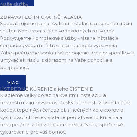
Naše služby
ZDRAVOTECHNICKÁ INŠTALÁCIA
Špecializujeme sa na kvalitnú inštaláciu a rekonštrukciu
vnútorných a vonkajších vodovodných rozvodov.
Poskytujeme komplexné služby vrátane inštalácie
čerpadiel, vodární, filtrov a sanitárneho vybavenia.
Zabezpečujeme spoľahlivé pripojenie drezov, sporákov a
umývačiek riadu, s dôrazom na Vaše pohodlie a
bezpečnosť.
VIAC
ÚSTREDNÉ KÚRENIE a jeho ČISTENIE
Kladieme veľký dôraz na kvalitnú inštaláciu a
rekonštrukciu rozvodov. Poskytujeme služby inštalácie
kotlov, tepelných čerpadiel, slnečných kolektorov, a
vykurovacích telies, vrátane podlahového kúrenia a
rekuperácie. Zabezpečujeme efektívne a spoľahlivé
vykurovanie pre váš domov.