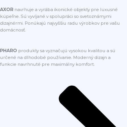
AXOR
navrhuje a vyrába ikonické objekty pre luxusné
kúpeľne. Sú vyvíjané v spolupráci so svetoznámymi
dizajnérmi. Ponúkajú najvyššiu radu výrobkov pre vašu
domácnosť.
PHARO
produkty sa vyznačujú vysokou kvalitou a sú
určené na dlhodobé používanie. Moderný dizajn a
funkcie navrhnuté pre maximálny komfort.