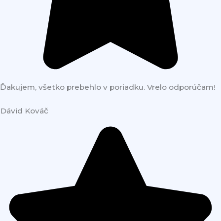
Ďakujem, všetko prebehlo v poriadku. Vrelo odporúčam!
Dávid Kováč