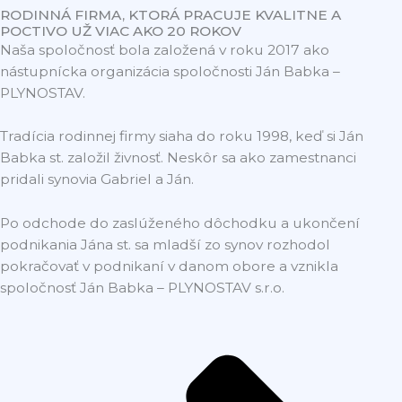
RODINNÁ FIRMA, KTORÁ PRACUJE KVALITNE A
POCTIVO UŽ VIAC AKO 20 ROKOV
Naša spoločnosť bola založená v roku 2017 ako
nástupnícka organizácia spoločnosti Ján Babka –
PLYNOSTAV.
Tradícia rodinnej firmy siaha do roku 1998, keď si Ján
Babka st. založil živnosť. Neskôr sa ako zamestnanci
pridali synovia Gabriel a Ján.
Po odchode do zaslúženého dôchodku a ukončení
podnikania Jána st. sa mladší zo synov rozhodol
pokračovať v podnikaní v danom obore a vznikla
spoločnosť Ján Babka – PLYNOSTAV s.r.o.