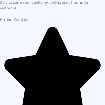
So službami som spokojný, celý proces hodnotím
výborne!
Marián Kondáš