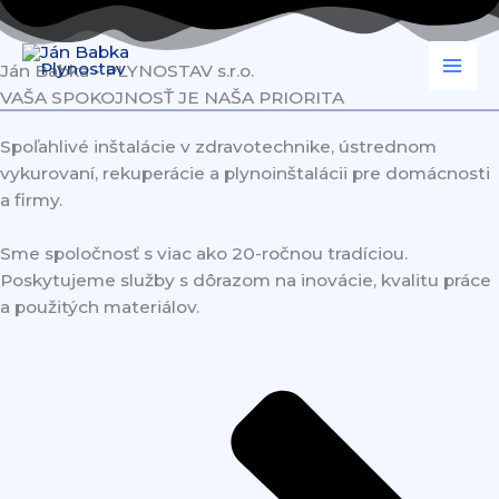
Preskočiť
na
obsah
Ján Babka - PLYNOSTAV s.r.o.
VAŠA SPOKOJNOSŤ JE NAŠA PRIORITA
Spoľahlivé inštalácie v zdravotechnike, ústrednom
vykurovaní, rekuperácie a plynoinštalácii pre domácnosti
a firmy.
Sme spoločnosť s viac ako 20-ročnou tradíciou.
Poskytujeme služby s dôrazom na inovácie, kvalitu práce
a použitých materiálov.