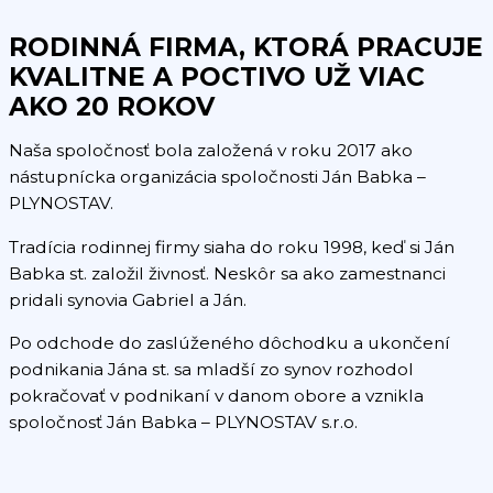
RODINNÁ FIRMA, KTORÁ PRACUJE
KVALITNE A POCTIVO UŽ VIAC
AKO 20 ROKOV
Naša spoločnosť bola založená v roku 2017 ako
nástupnícka organizácia spoločnosti Ján Babka –
PLYNOSTAV.
Tradícia rodinnej firmy siaha do roku 1998, keď si Ján
Babka st. založil živnosť. Neskôr sa ako zamestnanci
pridali synovia Gabriel a Ján.
Po odchode do zaslúženého dôchodku a ukončení
podnikania Jána st. sa mladší zo synov rozhodol
pokračovať v podnikaní v danom obore a vznikla
spoločnosť Ján Babka – PLYNOSTAV s.r.o.