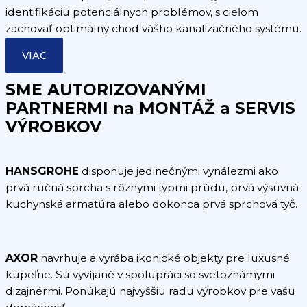
identifikáciu potenciálnych problémov, s cieľom
zachovať optimálny chod vášho kanalizačného systému.
VIAC
SME AUTORIZOVANÝMI
PARTNERMI na MONTÁŽ a SERVIS
VÝROBKOV
HANSGROHE
disponuje jedinečnými vynálezmi ako
prvá ručná sprcha s rôznymi typmi prúdu, prvá výsuvná
kuchynská armatúra alebo dokonca prvá sprchová tyč.
AXOR
navrhuje a vyrába ikonické objekty pre luxusné
kúpeľne. Sú vyvíjané v spolupráci so svetoznámymi
dizajnérmi. Ponúkajú najvyššiu radu výrobkov pre vašu