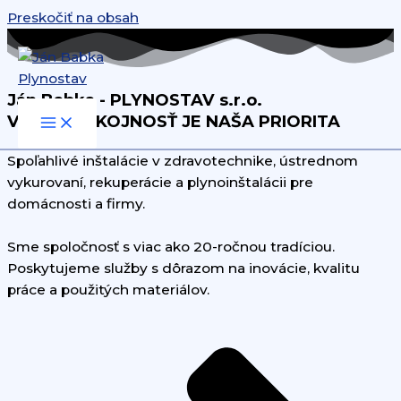
Preskočiť na obsah
Ján Babka - PLYNOSTAV s.r.o.
VAŠA SPOKOJNOSŤ JE NAŠA PRIORITA
Spoľahlivé inštalácie v zdravotechnike, ústrednom
vykurovaní, rekuperácie a plynoinštalácii pre
domácnosti a firmy.
Sme spoločnosť s viac ako 20-ročnou tradíciou.
Poskytujeme služby s dôrazom na inovácie, kvalitu
práce a použitých materiálov.