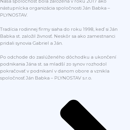
Naša spoločnosť bola založená v roku 2017 ako
nástupnícka organizácia spoločnosti Ján Babka –
PLYNOSTAV.
Tradícia rodinnej firmy siaha do roku 1998, keď si Ján
Babka st. založil živnosť. Neskôr sa ako zamestnanci
pridali synovia Gabriel a Ján.
Po odchode do zaslúženého dôchodku a ukončení
podnikania Jána st. sa mladší zo synov rozhodol
pokračovať v podnikaní v danom obore a vznikla
spoločnosť Ján Babka – PLYNOSTAV s.r.o.