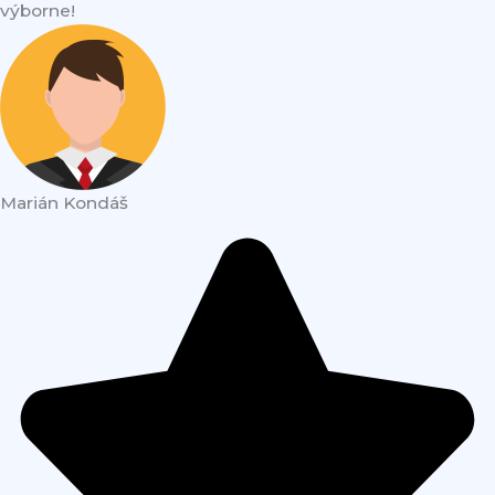
výborne!
Marián Kondáš