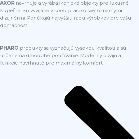
AXOR
navrhuje a vyrába ikonické objekty pre luxusné
kúpeľne. Sú vyvíjané v spolupráci so svetoznámymi
dizajnérmi. Ponúkajú najvyššiu radu výrobkov pre vašu
domácnosť.
PHARO
produkty sa vyznačujú vysokou kvalitou a sú
určené na dlhodobé používanie. Moderný dizajn a
funkcie navrhnuté pre maximálny komfort.