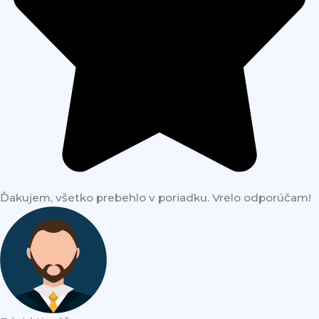
Ďakujem, všetko prebehlo v poriadku. Vrelo odporúčam!