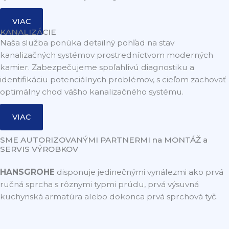
VIAC
KANALIZÁCIE
Naša služba ponúka detailný pohľad na stav
kanalizačných systémov prostredníctvom moderných
kamier. Zabezpečujeme spoľahlivú diagnostiku a
identifikáciu potenciálnych problémov, s cieľom zachovať
optimálny chod vášho kanalizačného systému.
VIAC
SME AUTORIZOVANÝMI PARTNERMI na MONTÁŽ a
SERVIS VÝROBKOV
HANSGROHE
disponuje jedinečnými vynálezmi ako prvá
ručná sprcha s rôznymi typmi prúdu, prvá výsuvná
kuchynská armatúra alebo dokonca prvá sprchová tyč.