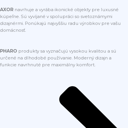
AXOR
navrhuje a vyrába ikonické objekty pre luxusné
kúpeľne. Sú vyvíjané v spolupráci so svetoznámymi
dizajnérmi. Ponúkajú najvyššiu radu výrobkov pre vašu
domácnosť.
PHARO
produkty sa vyznačujú vysokou kvalitou a sú
určené na dlhodobé používanie. Moderný dizajn a
funkcie navrhnuté pre maximálny komfort.