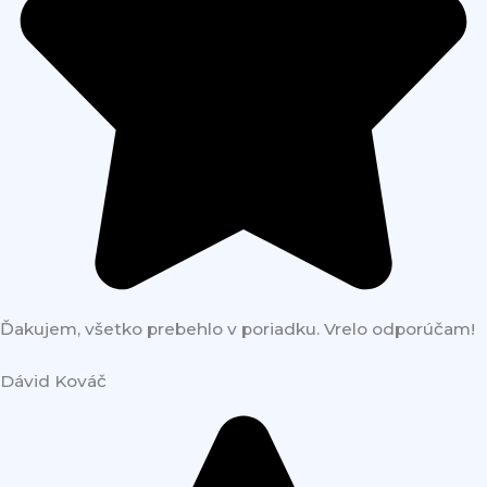
Ďakujem, všetko prebehlo v poriadku. Vrelo odporúčam!
Dávid Kováč