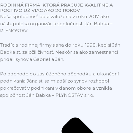
RODINNÁ FIRMA, KTORÁ PRACUJE KVALITNE A
POCTIVO UŽ VIAC AKO 20 ROKOV
Naša spoločnosť bola založená v roku 2017 ako
nástupnícka organizácia spoločnosti Ján Babka –
PLYNOSTAV.
Tradícia rodinnej firmy siaha do roku 1998, keď si Ján
Babka st. založil živnosť. Neskôr sa ako zamestnanci
pridali synovia Gabriel a Ján.
Po odchode do zaslúženého dôchodku a ukončení
podnikania Jána st. sa mladší zo synov rozhodol
pokračovať v podnikaní v danom obore a vznikla
spoločnosť Ján Babka – PLYNOSTAV s.r.o.