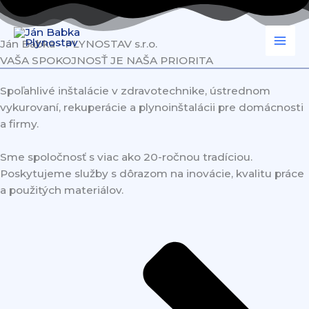
Preskočiť
na
obsah
Ján Babka - PLYNOSTAV s.r.o.
VAŠA SPOKOJNOSŤ JE NAŠA PRIORITA
Spoľahlivé inštalácie v zdravotechnike, ústrednom
vykurovaní, rekuperácie a plynoinštalácii pre domácnosti
a firmy.
Sme spoločnosť s viac ako 20-ročnou tradíciou.
Poskytujeme služby s dôrazom na inovácie, kvalitu práce
a použitých materiálov.