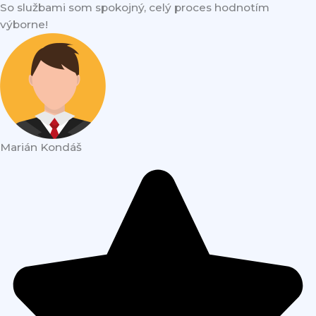
So službami som spokojný, celý proces hodnotím
výborne!
Marián Kondáš