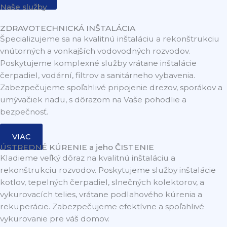
Naše služby
ZDRAVOTECHNICKÁ INŠTALÁCIA
Špecializujeme sa na kvalitnú inštaláciu a rekonštrukciu
vnútorných a vonkajších vodovodných rozvodov.
Poskytujeme komplexné služby vrátane inštalácie
čerpadiel, vodární, filtrov a sanitárneho vybavenia.
Zabezpečujeme spoľahlivé pripojenie drezov, sporákov a
umývačiek riadu, s dôrazom na Vaše pohodlie a
bezpečnosť.
VIAC
ÚSTREDNÉ KÚRENIE a jeho ČISTENIE
Kladieme veľký dôraz na kvalitnú inštaláciu a
rekonštrukciu rozvodov. Poskytujeme služby inštalácie
kotlov, tepelných čerpadiel, slnečných kolektorov, a
vykurovacích telies, vrátane podlahového kúrenia a
rekuperácie. Zabezpečujeme efektívne a spoľahlivé
vykurovanie pre váš domov.