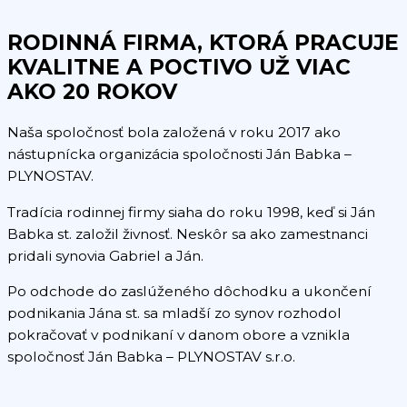
RODINNÁ FIRMA, KTORÁ PRACUJE
KVALITNE A POCTIVO UŽ VIAC
AKO 20 ROKOV
Naša spoločnosť bola založená v roku 2017 ako
nástupnícka organizácia spoločnosti Ján Babka –
PLYNOSTAV.
Tradícia rodinnej firmy siaha do roku 1998, keď si Ján
Babka st. založil živnosť. Neskôr sa ako zamestnanci
pridali synovia Gabriel a Ján.
Po odchode do zaslúženého dôchodku a ukončení
podnikania Jána st. sa mladší zo synov rozhodol
pokračovať v podnikaní v danom obore a vznikla
spoločnosť Ján Babka – PLYNOSTAV s.r.o.