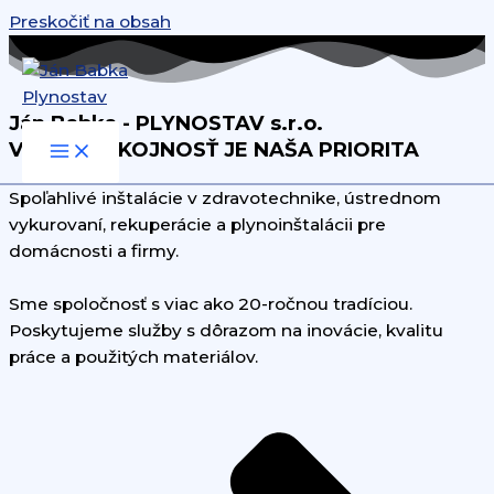
Preskočiť na obsah
Ján Babka - PLYNOSTAV s.r.o.
VAŠA SPOKOJNOSŤ JE NAŠA PRIORITA
Spoľahlivé inštalácie v zdravotechnike, ústrednom
vykurovaní, rekuperácie a plynoinštalácii pre
domácnosti a firmy.
Sme spoločnosť s viac ako 20-ročnou tradíciou.
Poskytujeme služby s dôrazom na inovácie, kvalitu
práce a použitých materiálov.