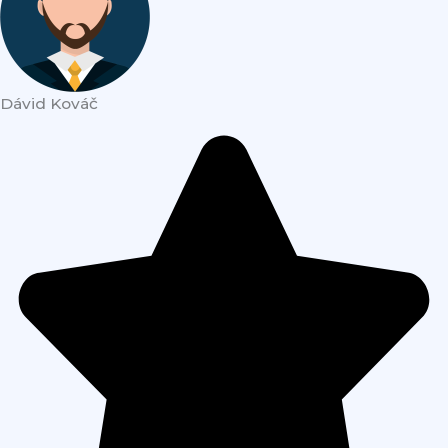
Dávid Kováč