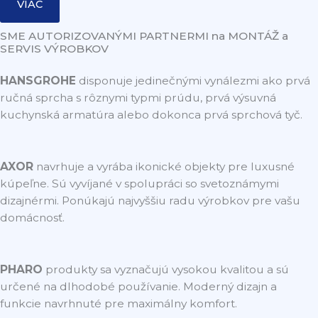
VIAC
SME AUTORIZOVANÝMI PARTNERMI na MONTÁŽ a
SERVIS VÝROBKOV
HANSGROHE
disponuje jedinečnými vynálezmi ako prvá
ručná sprcha s rôznymi typmi prúdu, prvá výsuvná
kuchynská armatúra alebo dokonca prvá sprchová tyč.
AXOR
navrhuje a vyrába ikonické objekty pre luxusné
kúpeľne. Sú vyvíjané v spolupráci so svetoznámymi
dizajnérmi. Ponúkajú najvyššiu radu výrobkov pre vašu
domácnosť.
PHARO
produkty sa vyznačujú vysokou kvalitou a sú
určené na dlhodobé používanie. Moderný dizajn a
funkcie navrhnuté pre maximálny komfort.