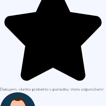
Ďakujem, všetko prebehlo v poriadku. Vrelo odporúčam!