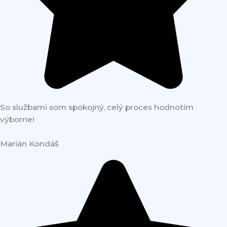
So službami som spokojný, celý proces hodnotím
výborne!
Marián Kondáš