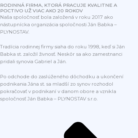
RODINNÁ FIRMA, KTORÁ PRACUJE KVALITNE A
POCTIVO UŽ VIAC AKO 20 ROKOV
Naša spoločnosť bola založená v roku 2017 ako
nástupnícka organizácia spoločnosti Ján Babka –
PLYNOSTAV.
Tradícia rodinnej firmy siaha do roku 1998, keď si Ján
Babka st. založil živnosť. Neskôr sa ako zamestnanci
pridali synovia Gabriel a Ján.
Po odchode do zaslúženého dôchodku a ukončení
podnikania Jána st. sa mladší zo synov rozhodol
pokračovať v podnikaní v danom obore a vznikla
spoločnosť Ján Babka – PLYNOSTAV s.r.o.