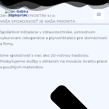
Preskočiť
na
obsah
Ján Babka - PLYNOSTAV s.r.o.
VAŠA SPOKOJNOSŤ JE NAŠA PRIORITA
Spoľahlivé inštalácie v zdravotechnike, ústrednom
vykurovaní, rekuperácie a plynoinštalácii pre domácnosti
a firmy.
Sme spoločnosť s viac ako 20-ročnou tradíciou.
Poskytujeme služby s dôrazom na inovácie, kvalitu práce
a použitých materiálov.