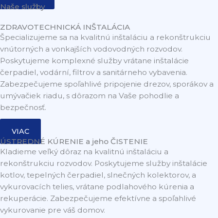
Naše služby
ZDRAVOTECHNICKÁ INŠTALÁCIA
Špecializujeme sa na kvalitnú inštaláciu a rekonštrukciu
vnútorných a vonkajších vodovodných rozvodov.
Poskytujeme komplexné služby vrátane inštalácie
čerpadiel, vodární, filtrov a sanitárneho vybavenia.
Zabezpečujeme spoľahlivé pripojenie drezov, sporákov a
umývačiek riadu, s dôrazom na Vaše pohodlie a
bezpečnosť.
VIAC
ÚSTREDNÉ KÚRENIE a jeho ČISTENIE
Kladieme veľký dôraz na kvalitnú inštaláciu a
rekonštrukciu rozvodov. Poskytujeme služby inštalácie
kotlov, tepelných čerpadiel, slnečných kolektorov, a
vykurovacích telies, vrátane podlahového kúrenia a
rekuperácie. Zabezpečujeme efektívne a spoľahlivé
vykurovanie pre váš domov.