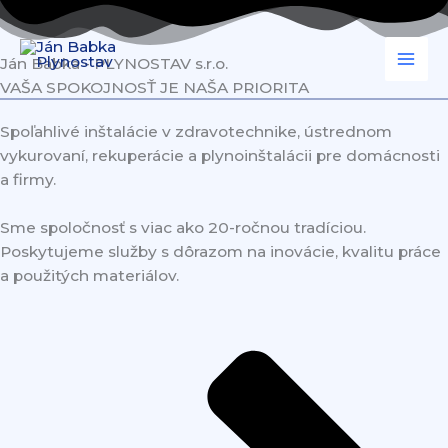
Preskočiť
na
obsah
Ján Babka - PLYNOSTAV s.r.o.
VAŠA SPOKOJNOSŤ JE NAŠA PRIORITA
Spoľahlivé inštalácie v zdravotechnike, ústrednom
vykurovaní, rekuperácie a plynoinštalácii pre domácnosti
a firmy.
Sme spoločnosť s viac ako 20-ročnou tradíciou.
Poskytujeme služby s dôrazom na inovácie, kvalitu práce
a použitých materiálov.