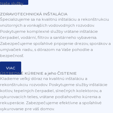
Naše služby
ZDRAVOTECHNICKÁ INŠTALÁCIA
Špecializujeme sa na kvalitnú inštaláciu a rekonštrukciu
vnútorných a vonkajších vodovodných rozvodov.
Poskytujeme komplexné služby vrátane inštalácie
čerpadiel, vodární, filtrov a sanitárneho vybavenia.
Zabezpečujeme spoľahlivé pripojenie drezov, sporákov a
umývačiek riadu, s dôrazom na Vaše pohodlie a
bezpečnosť.
VIAC
ÚSTREDNÉ KÚRENIE a jeho ČISTENIE
Kladieme veľký dôraz na kvalitnú inštaláciu a
rekonštrukciu rozvodov. Poskytujeme služby inštalácie
kotlov, tepelných čerpadiel, slnečných kolektorov, a
vykurovacích telies, vrátane podlahového kúrenia a
rekuperácie. Zabezpečujeme efektívne a spoľahlivé
vykurovanie pre váš domov.