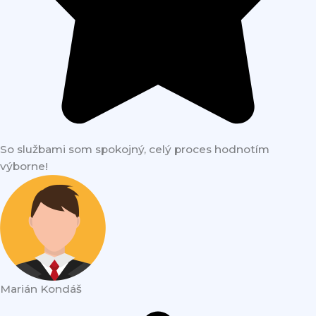
So službami som spokojný, celý proces hodnotím
výborne!
Marián Kondáš