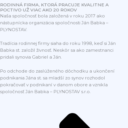
RODINNÁ FIRMA, KTORÁ PRACUJE KVALITNE A
POCTIVO UŽ VIAC AKO 20 ROKOV
Naša spoločnosť bola založená v roku 2017 ako
nástupnícka organizácia spoločnosti Ján Babka –
PLYNOSTAV.
Tradícia rodinnej firmy siaha do roku 1998, keď si Ján
Babka st. založil živnosť. Neskôr sa ako zamestnanci
pridali synovia Gabriel a Ján.
Po odchode do zaslúženého dôchodku a ukončení
podnikania Jána st. sa mladší zo synov rozhodol
pokračovať v podnikaní v danom obore a vznikla
spoločnosť Ján Babka – PLYNOSTAV s.r.o.