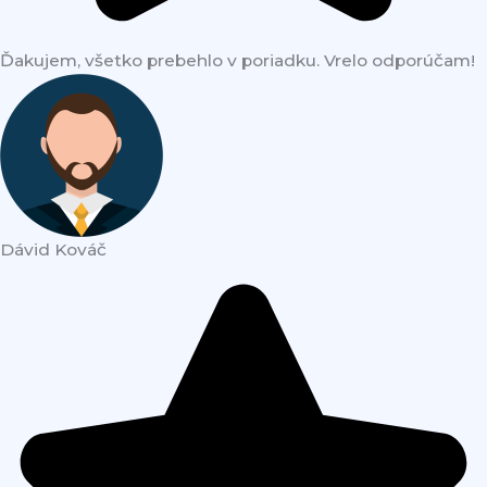
Ďakujem, všetko prebehlo v poriadku. Vrelo odporúčam!
Dávid Kováč