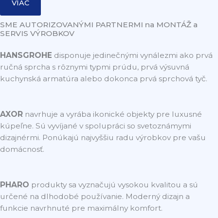
VIAC
SME AUTORIZOVANÝMI PARTNERMI na MONTÁŽ a
SERVIS VÝROBKOV
HANSGROHE
disponuje jedinečnými vynálezmi ako prvá
ručná sprcha s rôznymi typmi prúdu, prvá výsuvná
kuchynská armatúra alebo dokonca prvá sprchová tyč.
AXOR
navrhuje a vyrába ikonické objekty pre luxusné
kúpeľne. Sú vyvíjané v spolupráci so svetoznámymi
dizajnérmi. Ponúkajú najvyššiu radu výrobkov pre vašu
domácnosť.
PHARO
produkty sa vyznačujú vysokou kvalitou a sú
určené na dlhodobé používanie. Moderný dizajn a
funkcie navrhnuté pre maximálny komfort.