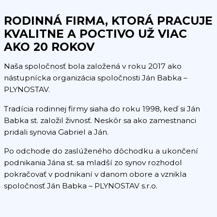
RODINNÁ FIRMA, KTORÁ PRACUJE
KVALITNE A POCTIVO UŽ VIAC
AKO 20 ROKOV
Naša spoločnosť bola založená v roku 2017 ako
nástupnícka organizácia spoločnosti Ján Babka –
PLYNOSTAV.
Tradícia rodinnej firmy siaha do roku 1998, keď si Ján
Babka st. založil živnosť. Neskôr sa ako zamestnanci
pridali synovia Gabriel a Ján.
Po odchode do zaslúženého dôchodku a ukončení
podnikania Jána st. sa mladší zo synov rozhodol
pokračovať v podnikaní v danom obore a vznikla
spoločnosť Ján Babka – PLYNOSTAV s.r.o.