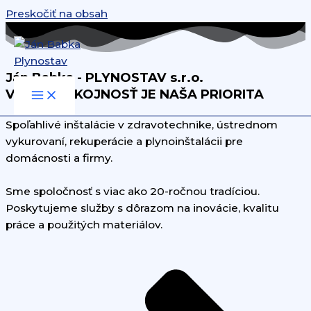
Preskočiť na obsah
Ján Babka - PLYNOSTAV s.r.o.
VAŠA SPOKOJNOSŤ JE NAŠA PRIORITA
Spoľahlivé inštalácie v zdravotechnike, ústrednom
vykurovaní, rekuperácie a plynoinštalácii pre
domácnosti a firmy.
Sme spoločnosť s viac ako 20-ročnou tradíciou.
Poskytujeme služby s dôrazom na inovácie, kvalitu
práce a použitých materiálov.