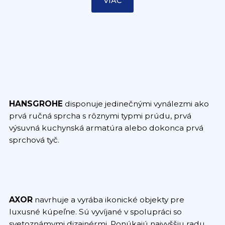
VIAC
HANSGROHE
disponuje jedinečnými vynálezmi ako
prvá ručná sprcha s rôznymi typmi prúdu, prvá
výsuvná kuchynská armatúra alebo dokonca prvá
sprchová tyč.
AXOR
navrhuje a vyrába ikonické objekty pre
luxusné kúpeľne. Sú vyvíjané v spolupráci so
svetoznámymi dizajnérmi. Ponúkajú najvyššiu radu