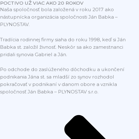
POCTIVO UŽ VIAC AKO 20 ROKOV
Naša spoločnosť bola založená v roku 2017 ako
nástupnícka organizácia spoločnosti Ján Babka –
PLYNOSTAV.
Tradícia rodinnej firmy siaha do roku 1998, keď si Ján
Babka st. založil živnosť. Neskôr sa ako zamestnanci
pridali synovia Gabriel a Ján.
Po odchode do zaslúženého dôchodku a ukončení
podnikania Jána st. sa mladší zo synov rozhodol
pokračovať v podnikaní v danom obore a vznikla
spoločnosť Ján Babka – PLYNOSTAV s.r.o.