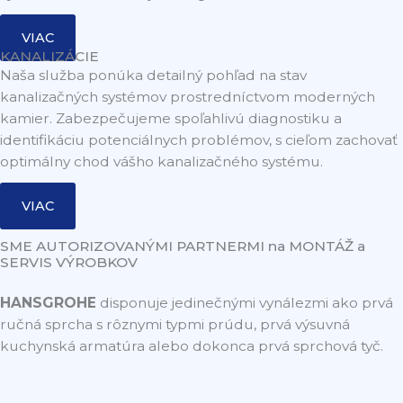
VIAC
KANALIZÁCIE
Naša služba ponúka detailný pohľad na stav
kanalizačných systémov prostredníctvom moderných
kamier. Zabezpečujeme spoľahlivú diagnostiku a
identifikáciu potenciálnych problémov, s cieľom zachovať
optimálny chod vášho kanalizačného systému.
VIAC
SME AUTORIZOVANÝMI PARTNERMI na MONTÁŽ a
SERVIS VÝROBKOV
HANSGROHE
disponuje jedinečnými vynálezmi ako prvá
ručná sprcha s rôznymi typmi prúdu, prvá výsuvná
kuchynská armatúra alebo dokonca prvá sprchová tyč.