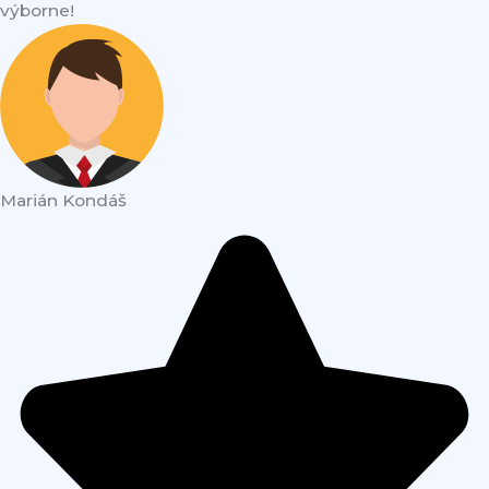
výborne!
Marián Kondáš