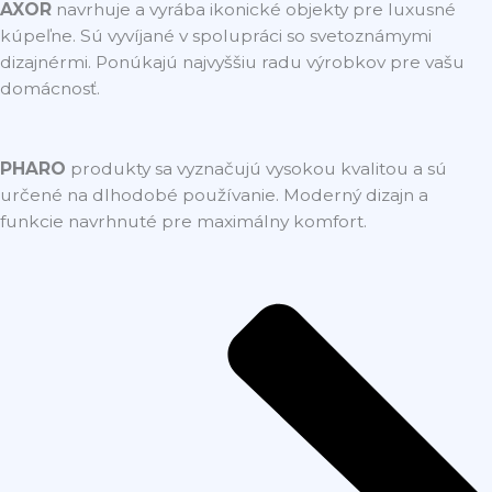
AXOR
navrhuje a vyrába ikonické objekty pre luxusné
kúpeľne. Sú vyvíjané v spolupráci so svetoznámymi
dizajnérmi. Ponúkajú najvyššiu radu výrobkov pre vašu
domácnosť.
PHARO
produkty sa vyznačujú vysokou kvalitou a sú
určené na dlhodobé používanie. Moderný dizajn a
funkcie navrhnuté pre maximálny komfort.