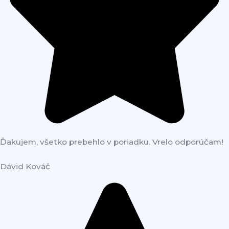
Ďakujem, všetko prebehlo v poriadku. Vrelo odporúčam!
Dávid Kováč