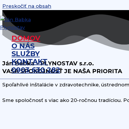
Preskočiť na obsah
DOMOV
O NÁS
SLUŽBY
KONTAKT
Ján Babka - PLYNOSTAV s.r.o.
0903 630 282
VAŠA SPOKOJNOSŤ JE NAŠA PRIORITA
Spoľahlivé inštalácie v zdravotechnike, ústrednom
Sme spoločnosť s viac ako 20-ročnou tradíciou. Po