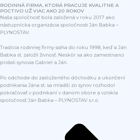
RODINNÁ FIRMA, KTORÁ PRACUJE KVALITNE A
POCTIVO UŽ VIAC AKO 20 ROKOV
Naša spoločnosť bola založená v roku 2017 ako
nástupnícka organizácia spoločnosti Ján Babka –
PLYNOSTAV.
Tradícia rodinnej firmy siaha do roku 1998, keď si Ján
Babka st. založil živnosť. Neskôr sa ako zamestnanci
pridali synovia Gabriel a Ján.
Po odchode do zaslúženého dôchodku a ukončení
podnikania Jána st. sa mladší zo synov rozhodol
pokračovať v podnikaní v danom obore a vznikla
spoločnosť Ján Babka – PLYNOSTAV s.r.o.