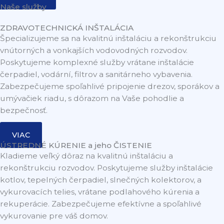
Naše služby
ZDRAVOTECHNICKÁ INŠTALÁCIA
Špecializujeme sa na kvalitnú inštaláciu a rekonštrukciu
vnútorných a vonkajších vodovodných rozvodov.
Poskytujeme komplexné služby vrátane inštalácie
čerpadiel, vodární, filtrov a sanitárneho vybavenia.
Zabezpečujeme spoľahlivé pripojenie drezov, sporákov a
umývačiek riadu, s dôrazom na Vaše pohodlie a
bezpečnosť.
VIAC
ÚSTREDNÉ KÚRENIE a jeho ČISTENIE
Kladieme veľký dôraz na kvalitnú inštaláciu a
rekonštrukciu rozvodov. Poskytujeme služby inštalácie
kotlov, tepelných čerpadiel, slnečných kolektorov, a
vykurovacích telies, vrátane podlahového kúrenia a
rekuperácie. Zabezpečujeme efektívne a spoľahlivé
vykurovanie pre váš domov.