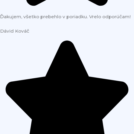
Ďakujem, všetko prebehlo v poriadku. Vrelo odporúčam!
Dávid Kováč