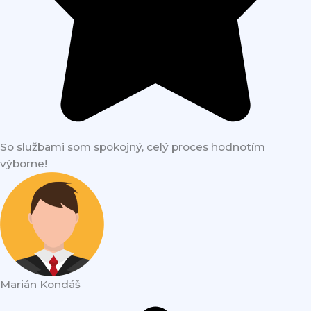
So službami som spokojný, celý proces hodnotím
výborne!
Marián Kondáš