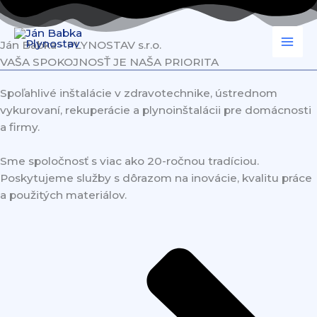
Preskočiť
na
obsah
Ján Babka - PLYNOSTAV s.r.o.
VAŠA SPOKOJNOSŤ JE NAŠA PRIORITA
Spoľahlivé inštalácie v zdravotechnike, ústrednom
vykurovaní, rekuperácie a plynoinštalácii pre domácnosti
a firmy.
Sme spoločnosť s viac ako 20-ročnou tradíciou.
Poskytujeme služby s dôrazom na inovácie, kvalitu práce
a použitých materiálov.