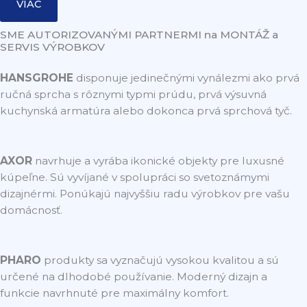
VIAC
SME AUTORIZOVANÝMI PARTNERMI na MONTÁŽ a
SERVIS VÝROBKOV
HANSGROHE
disponuje jedinečnými vynálezmi ako prvá
ručná sprcha s rôznymi typmi prúdu, prvá výsuvná
kuchynská armatúra alebo dokonca prvá sprchová tyč.
AXOR
navrhuje a vyrába ikonické objekty pre luxusné
kúpeľne. Sú vyvíjané v spolupráci so svetoznámymi
dizajnérmi. Ponúkajú najvyššiu radu výrobkov pre vašu
domácnosť.
PHARO
produkty sa vyznačujú vysokou kvalitou a sú
určené na dlhodobé používanie. Moderný dizajn a
funkcie navrhnuté pre maximálny komfort.