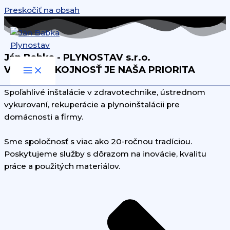
Preskočiť na obsah
Ján Babka - PLYNOSTAV s.r.o.
VAŠA SPOKOJNOSŤ JE NAŠA PRIORITA
Spoľahlivé inštalácie v zdravotechnike, ústrednom
vykurovaní, rekuperácie a plynoinštalácii pre
domácnosti a firmy.
Sme spoločnosť s viac ako 20-ročnou tradíciou.
Poskytujeme služby s dôrazom na inovácie, kvalitu
práce a použitých materiálov.