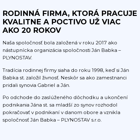
RODINNÁ FIRMA, KTORÁ PRACUJE
KVALITNE A POCTIVO UŽ VIAC
AKO 20 ROKOV
Naša spoločnosť bola založená v roku 2017 ako
nástupnícka organizácia spoločnosti Ján Babka –
PLYNOSTAV.
Tradícia rodinnej firmy siaha do roku 1998, keď si Ján
Babka st. založil živnosť. Neskôr sa ako zamestnanci
pridali synovia Gabriel a Ján.
Po odchode do zaslúženého dôchodku a ukončení
podnikania Jána st. sa mladší zo synov rozhodol
pokračovať v podnikaní v danom obore a vznikla
spoločnosť Ján Babka – PLYNOSTAV s.r.o.