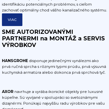
identifikáciu potenciálnych problémov, s cieľom
zachovať optimálny chod vášho kanalizačného systému.
VIAC
SME AUTORIZOVANÝMI
PARTNERMI na MONTÁŽ a SERVIS
VÝROBKOV
HANSGROHE
disponuje jedinečnými vynálezmi ako
prvá ručná sprcha s rôznymi typmi prúdu, prvá výsuvná
kuchynská armatúra alebo dokonca prvá sprchová tyč.
AXOR
navrhuje a vyrába ikonické objekty pre luxusné
kúpeľne. Sú vyvíjané v spolupráci so svetoznámymi
dizajnérmi. Ponúkajú najvyššiu radu výrobkov pre vašu